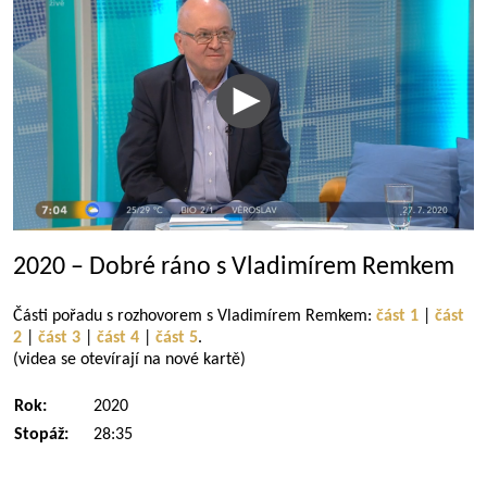
2020 – Dobré ráno s Vladimírem Remkem
Části pořadu s rozhovorem s Vladimírem Remkem:
část 1
|
část
2
|
část 3
|
část 4
|
část 5
.
(videa se otevírají na nové kartě)
Rok:
2020
Stopáž:
28:35