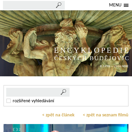
MENU
ENCYKLOPEDIE
ČESKÝCH BUDĚJOVIC
© 1998 — 2026 NEBE
rozšířené vyhledávání
< zpět na článek
< zpět na seznam filmů