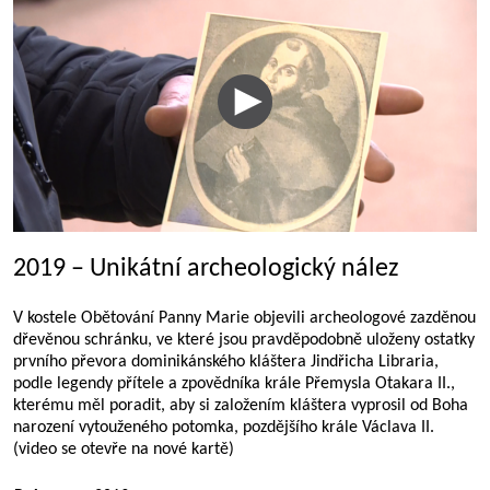
2019 – Unikátní archeologický nález
V kostele Obětování Panny Marie objevili archeologové zazděnou
dřevěnou schránku, ve které jsou pravděpodobně uloženy ostatky
prvního převora dominikánského kláštera Jindřicha Libraria,
podle legendy přítele a zpovědníka krále Přemysla Otakara II.,
kterému měl poradit, aby si založením kláštera vyprosil od Boha
narození vytouženého potomka, pozdějšího krále Václava II.
(video se otevře na nové kartě)