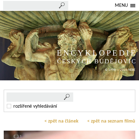
MENU
ENCYKLOPEDIE
ČESKÝCH BUDĚJOVIC
© 1998 — 2026 NEBE
rozšířené vyhledávání
< zpět na článek
< zpět na seznam filmů