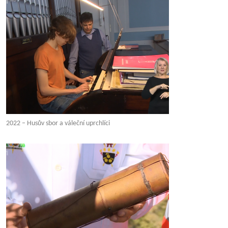
2022 – Husův sbor a váleční uprchlíci