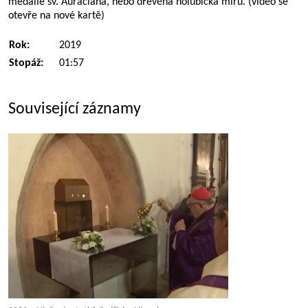
medaile sv. Auraciána, nebo dřevěná holubička míru. (video se
otevře na nové kartě)
Rok:
2019
Stopáž:
01:57
Související záznamy