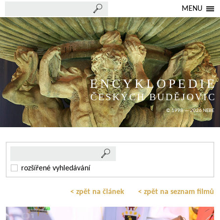
MENU
ENCYKLOPEDIE
ČESKÝCH BUDĚJOVIC
© 1998 — 2026 NEBE
rozšířené vyhledávání
< zpět na článek
< zpět na seznam filmů