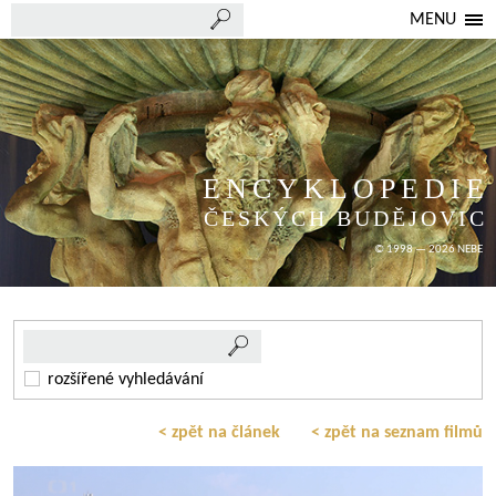
MENU
ENCYKLOPEDIE
ČESKÝCH BUDĚJOVIC
© 1998 — 2026 NEBE
rozšířené vyhledávání
< zpět na článek
< zpět na seznam filmů