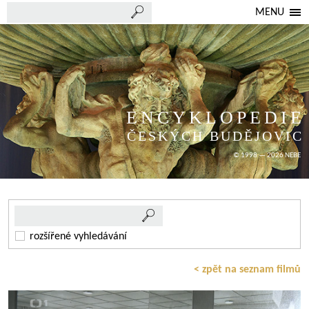
MENU
ENCYKLOPEDIE
ČESKÝCH BUDĚJOVIC
© 1998 — 2026 NEBE
rozšířené vyhledávání
< zpět na seznam filmů