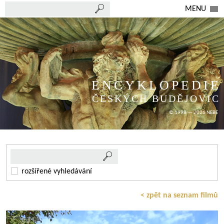
MENU
ENCYKLOPEDIE
ČESKÝCH BUDĚJOVIC
© 1998 — 2026 NEBE
rozšířené vyhledávání
< zpět na seznam filmů