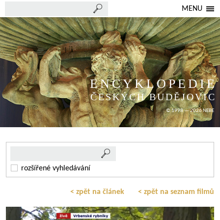
MENU
ENCYKLOPEDIE
ČESKÝCH BUDĚJOVIC
© 1998 — 2026 NEBE
rozšířené vyhledávání
< zpět na článek
< zpět na seznam filmů