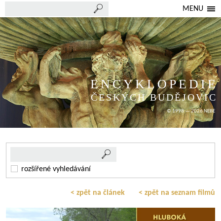
MENU
ENCYKLOPEDIE
ČESKÝCH BUDĚJOVIC
© 1998 — 2026 NEBE
rozšířené vyhledávání
< zpět na článek
< zpět na seznam filmů