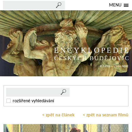
MENU
ENCYKLOPEDIE
ČESKÝCH BUDĚJOVIC
© 1998 — 2026 NEBE
rozšířené vyhledávání
< zpět na článek
< zpět na seznam filmů