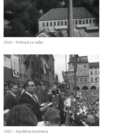
2014 – Průmysl za války
1961 – Návštěva Brežněva