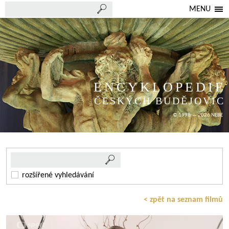
MENU
ENCYKLOPEDIE
ČESKÝCH BUDĚJOVIC
© 1998 — 2026 NEBE
rozšířené vyhledávání
< zpět na seznam filmů