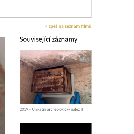
< zpět na seznam filmů
Související záznamy
2019 – Unikátní archeologický nález II