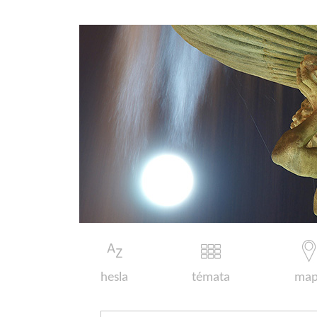
hesla
témata
map