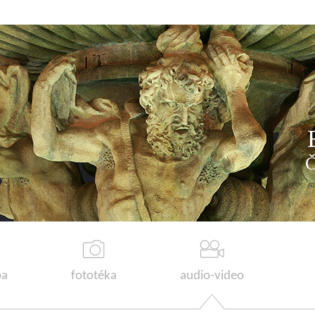
a
fototéka
audio-video