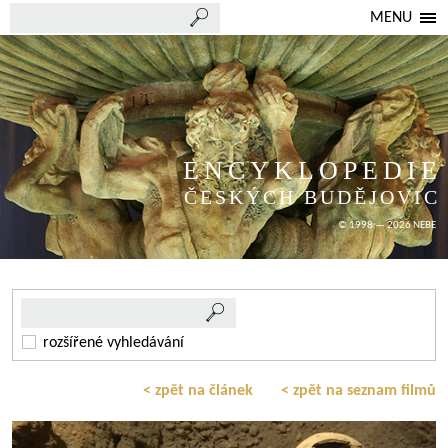
MENU
ENCYKLOPEDIE
ČESKÝCH BUDĚJOVIC
© 1998 — 2026 NEBE
rozšířené vyhledávání
< zpět na článek
< zpět na seznam filmů