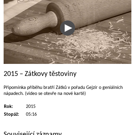
2015 – Zátkovy těstoviny
Připomínka příběhu bratří Zátků v pořadu Gejzír o geniálních
nápadech. (video se otevře na nové kartě)
Rok:
2015
Stopáž:
05:16
Související záznamy