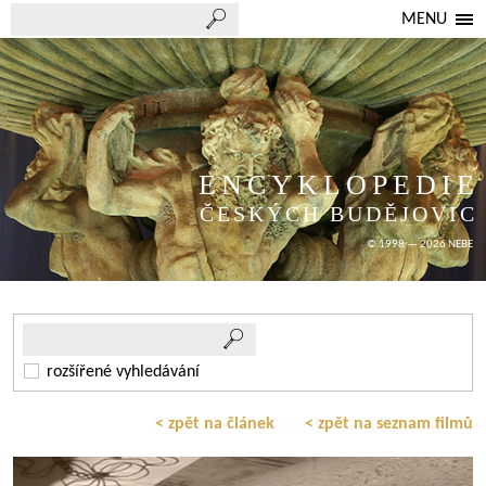
MENU
ENCYKLOPEDIE
ČESKÝCH BUDĚJOVIC
© 1998 — 2026 NEBE
rozšířené vyhledávání
< zpět na článek
< zpět na seznam filmů