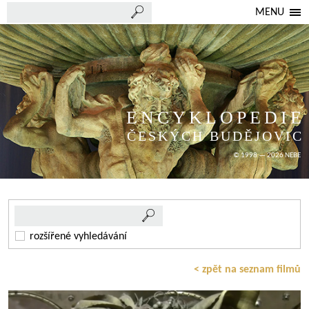
MENU
ENCYKLOPEDIE
ČESKÝCH BUDĚJOVIC
© 1998 — 2026 NEBE
rozšířené vyhledávání
< zpět na seznam filmů