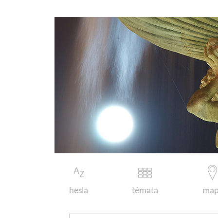
hesla
témata
map