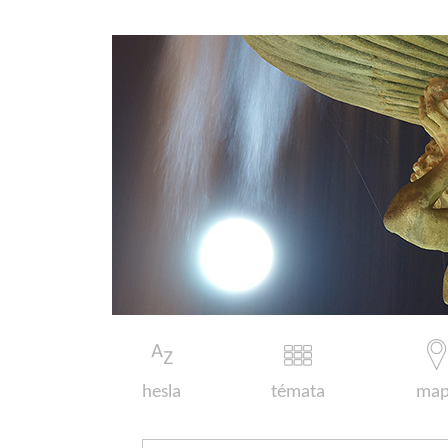
hesla
témata
map