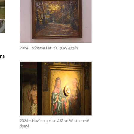
2024 – Výstava Let It GROW Again
 na
2024 – Nová expozice AJG ve Wortnerově
domě