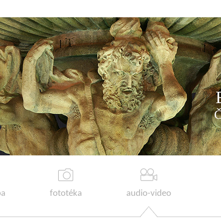
a
fototéka
audio-video