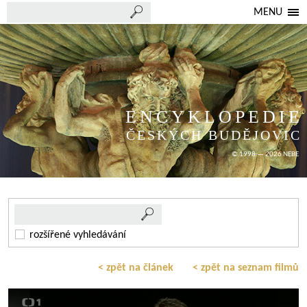
MENU
ENCYKLOPEDIE
ČESKÝCH BUDĚJOVIC
© 1998 — 2026 NEBE
rozšířené vyhledávání
< zpět na článek
< zpět na seznam filmů