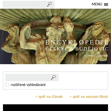
MENU
ENCYKLOPEDIE
ČESKÝCH BUDĚJOVIC
© 1998 — 2026 NEBE
rozšířené vyhledávání
< zpět na článek
< zpět na seznam filmů