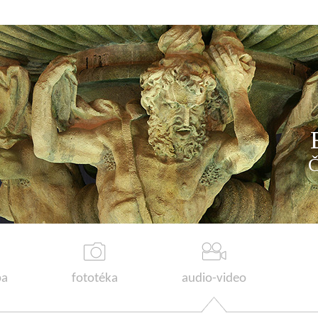
a
fototéka
audio-video