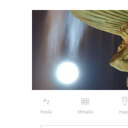
hesla
témata
map