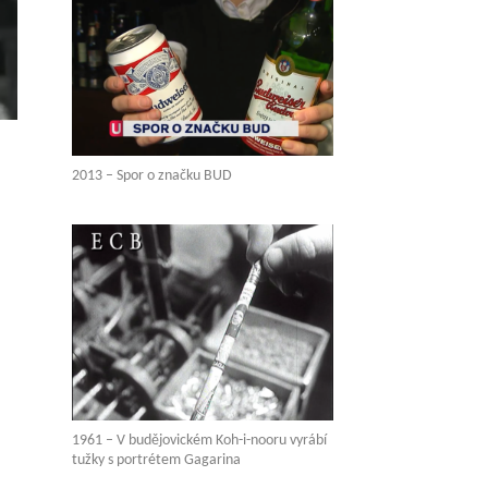
2013 – Spor o značku BUD
1961 – V budějovickém Koh-i-nooru vyrábí
tužky s portrétem Gagarina