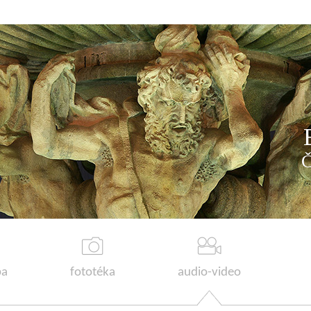
a
fototéka
audio-video