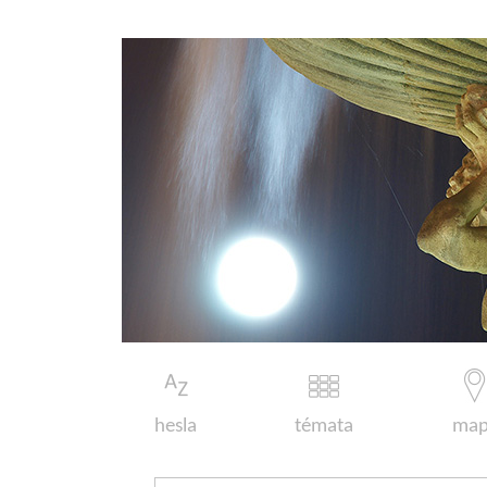
hesla
témata
map