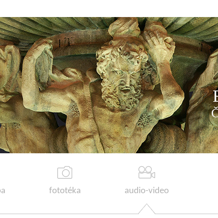
a
fototéka
audio-video