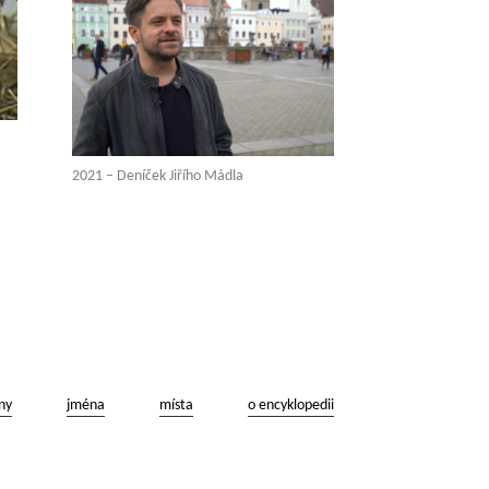
2021 – Deníček Jiřího Mádla
ny
jména
místa
o encyklopedii