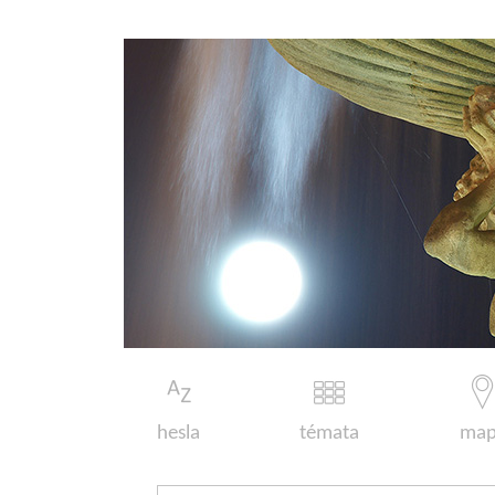
hesla
témata
map