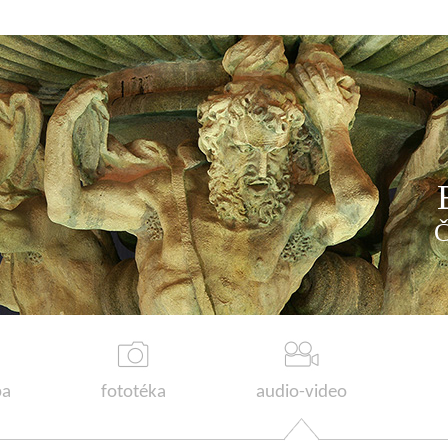
a
fototéka
audio-video