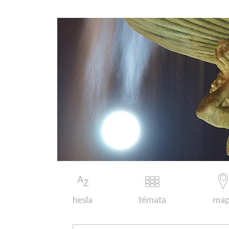
hesla
témata
map