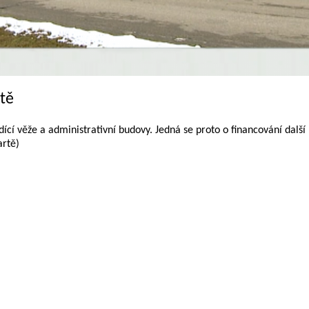
ště
ící věže a administrativní budovy. Jedná se proto o financování další
artě)