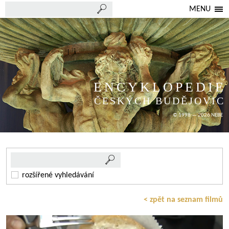
MENU
ENCYKLOPEDIE
ČESKÝCH BUDĚJOVIC
© 1998 — 2026 NEBE
rozšířené vyhledávání
< zpět na seznam filmů