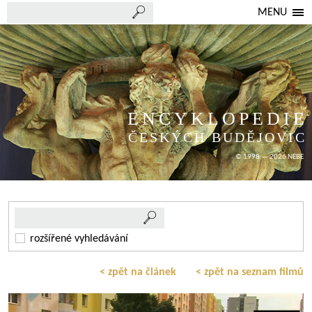
MENU
ENCYKLOPEDIE
ČESKÝCH BUDĚJOVIC
© 1998 — 2026 NEBE
rozšířené vyhledávání
< zpět na článek
< zpět na seznam filmů