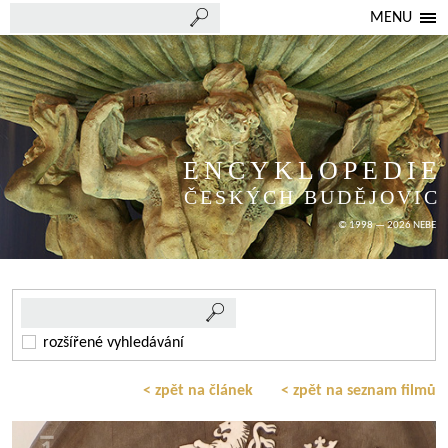
MENU
ENCYKLOPEDIE
ČESKÝCH BUDĚJOVIC
© 1998 — 2026 NEBE
rozšířené vyhledávání
< zpět na článek
< zpět na seznam filmů