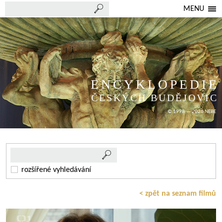
MENU
ENCYKLOPEDIE
ČESKÝCH BUDĚJOVIC
© 1998 — 2026 NEBE
rozšířené vyhledávání
< zpět na seznam filmů