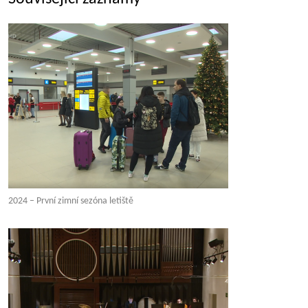
2024 – První zimní sezóna letiště