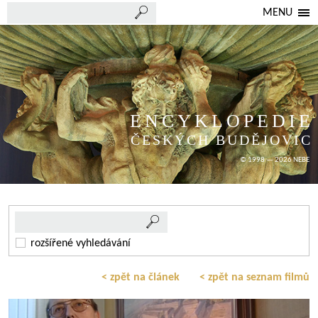
MENU
ENCYKLOPEDIE
ČESKÝCH BUDĚJOVIC
© 1998 — 2026 NEBE
rozšířené vyhledávání
< zpět na článek
< zpět na seznam filmů