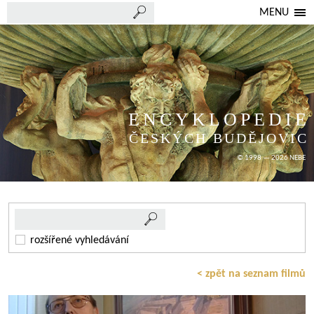
MENU
ENCYKLOPEDIE
ČESKÝCH BUDĚJOVIC
© 1998 — 2026 NEBE
rozšířené vyhledávání
< zpět na seznam filmů