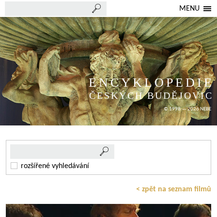
MENU
ENCYKLOPEDIE
ČESKÝCH BUDĚJOVIC
© 1998 — 2026 NEBE
rozšířené vyhledávání
< zpět na seznam filmů