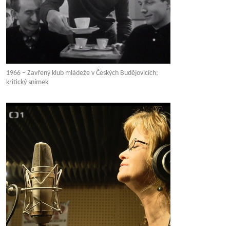
1966 – Zavřený klub mládeže v Českých Budějovicích;
kritický snímek