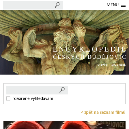
MENU
ENCYKLOPEDIE
ČESKÝCH BUDĚJOVIC
© 1998 — 2026 NEBE
rozšířené vyhledávání
< zpět na seznam filmů