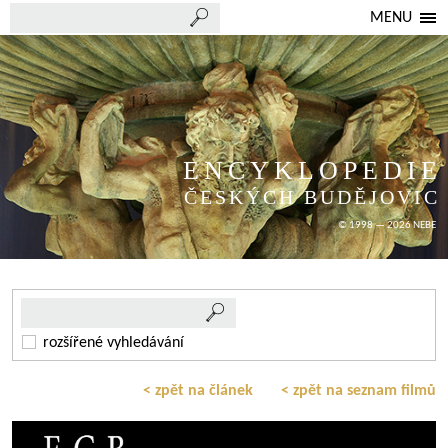
MENU
ENCYKLOPEDIE
ČESKÝCH BUDĚJOVIC
© 1998 — 2026 NEBE
rozšířené vyhledávání
< zpět na článek
< zpět na seznam filmů