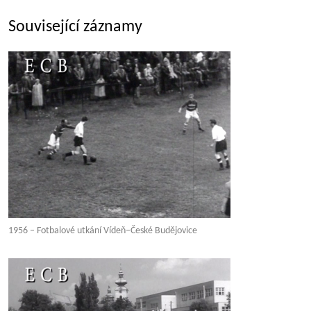
Související záznamy
1956 – Fotbalové utkání Vídeň–České Budějovice