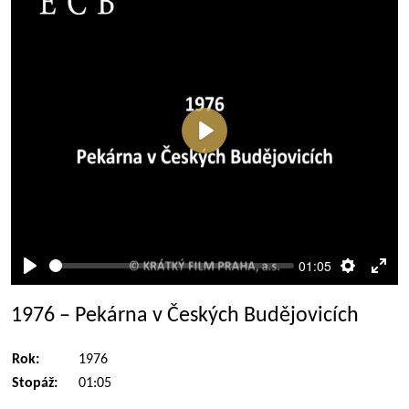
Přehrát
01:05
Přehrát
Nastaven
Rež
celé
1976 – Pekárna v Českých Budějovicích
obra
Rok:
1976
Stopáž:
01:05