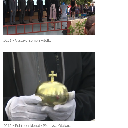
2021 – Výstava Země živitelka
2015 – Pohřební klenoty Přemysla Otakara II.