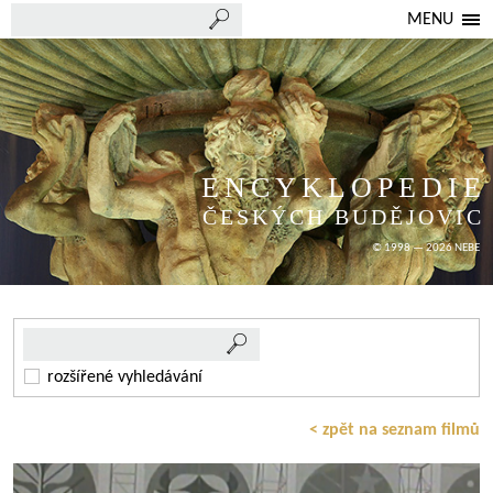
MENU
ENCYKLOPEDIE
ČESKÝCH BUDĚJOVIC
© 1998 — 2026 NEBE
rozšířené vyhledávání
< zpět na seznam filmů