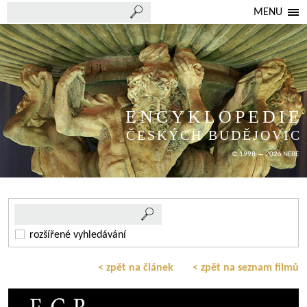
MENU
ENCYKLOPEDIE
ČESKÝCH BUDĚJOVIC
© 1998 — 2026 NEBE
rozšířené vyhledávání
< zpět na článek
< zpět na seznam filmů