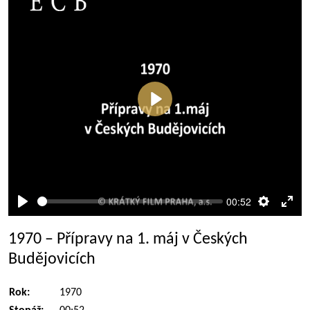
Přehrát
00:52
Přehrát
Nastaven
Rež
celé
1970 – Přípravy na 1. máj v Českých
obra
Budějovicích
Rok:
1970