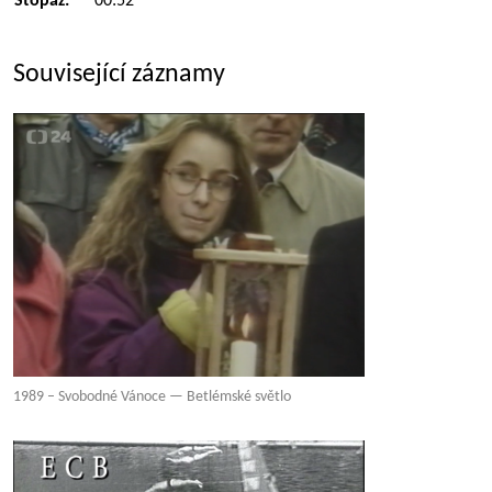
Stopáž:
00:52
Související záznamy
1989 – Svobodné Vánoce — Betlémské světlo