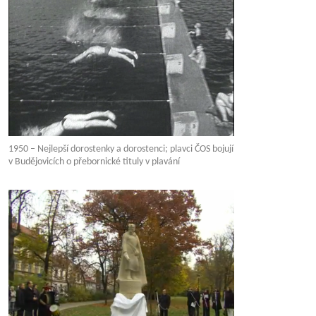
1950 – Nejlepší dorostenky a dorostenci; plavci ČOS bojují
v Budějovicích o přebornické tituly v plavání