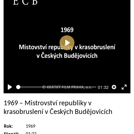
Přehrát
01:32
Přehrát
Nastaven
Rež
celé
1969 – Mistrovství republiky v
obra
krasobruslení v Českých Budějovicích
Rok:
1969