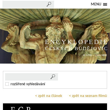
MENU
ENCYKLOPEDIE
ČESKÝCH BUDĚJOVIC
© 1998 — 2026 NEBE
rozšířené vyhledávání
< zpět na článek
< zpět na seznam filmů