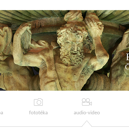
a
fototéka
audio-video