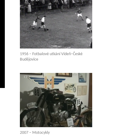
1956 – Fotbalové utkání Vídeň–České
Budějovice
vení
ežim
elé
brazovky
2007 – Motocykly