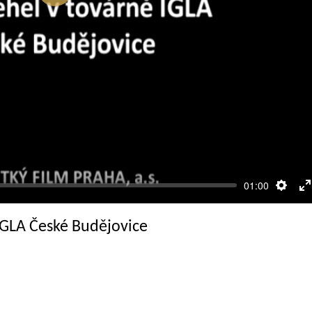
Přehrát
01:00
Nasta
R
c
IGLA České Budějovice
o