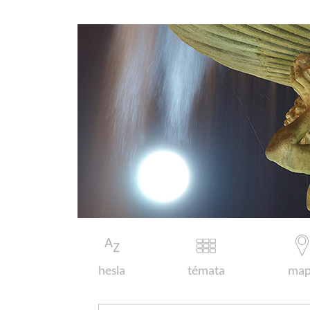
hesla
témata
map