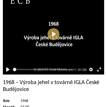
Přehrát
01:00
Přehrát
Nastaven
Rež
celé
1968 – Výroba jehel v továrně IGLA České
obra
Budějovice
Rok:
1968