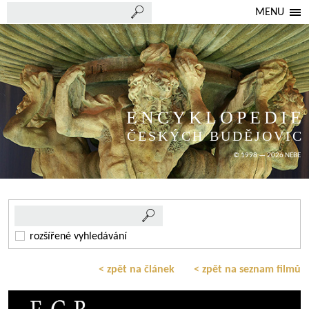
MENU
ENCYKLOPEDIE
ČESKÝCH BUDĚJOVIC
© 1998 — 2026 NEBE
rozšířené vyhledávání
< zpět na článek
< zpět na seznam filmů