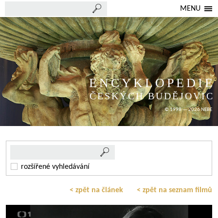
MENU
ENCYKLOPEDIE
ČESKÝCH BUDĚJOVIC
© 1998 — 2026 NEBE
rozšířené vyhledávání
< zpět na článek
< zpět na seznam filmů