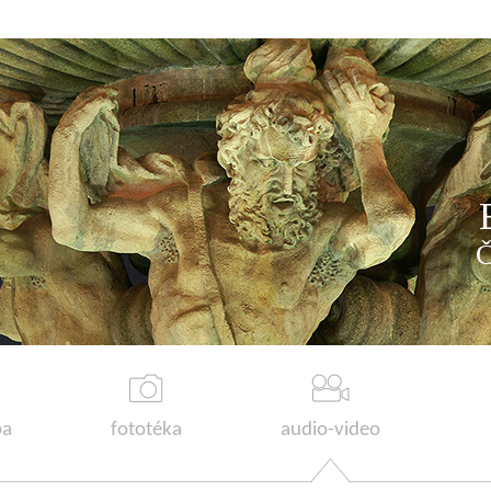
a
fototéka
audio-video