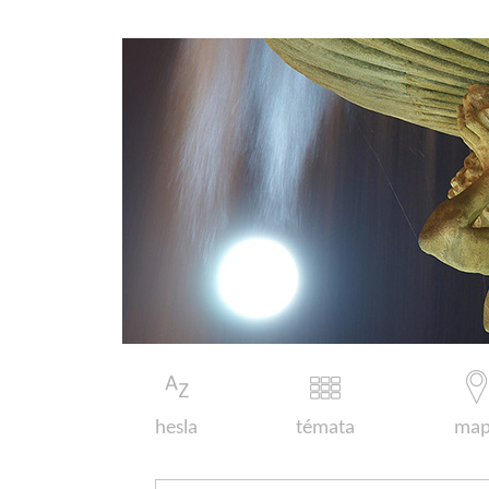
hesla
témata
map