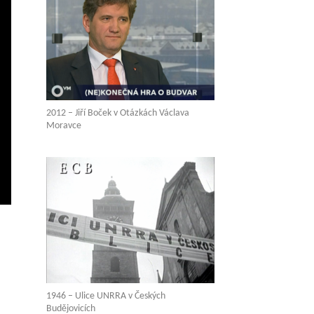
2012 – Jiří Boček v Otázkách Václava
Moravce
vení
ežim
elé
brazovky
1946 – Ulice UNRRA v Českých
Budějovicích