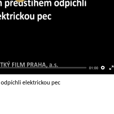
Přehrát
01:00
Nasta
R
c
odpíchli elektrickou pec
o