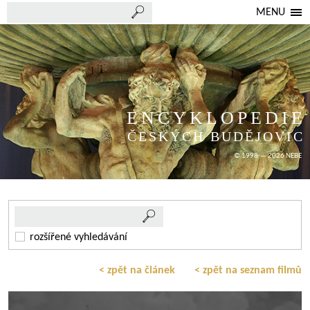
MENU
ENCYKLOPEDIE
ČESKÝCH BUDĚJOVIC
© 1998 — 2026 NEBE
rozšířené vyhledávání
< zpět na článek
< zpět na seznam filmů