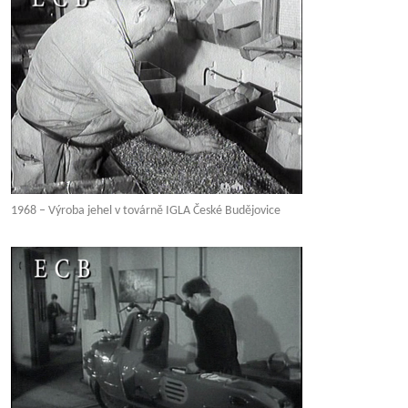
1968 – Výroba jehel v továrně IGLA České Budějovice