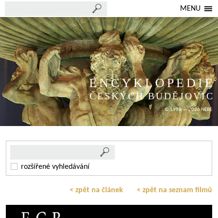
MENU
ENCYKLOPEDIE
ČESKÝCH BUDĚJOVIC
© 1998 — 2026 NEBE
rozšířené vyhledávání
< zpět na článek
< zpět na seznam filmů