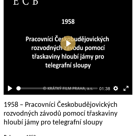
Přehrát
01:38
Přehrát
Nastaven
Rež
celé
1958 – Pracovníci Českobudějovických
obra
rozvodných závodů pomocí třaskaviny
hloubí jámy pro telegrafní sloupy