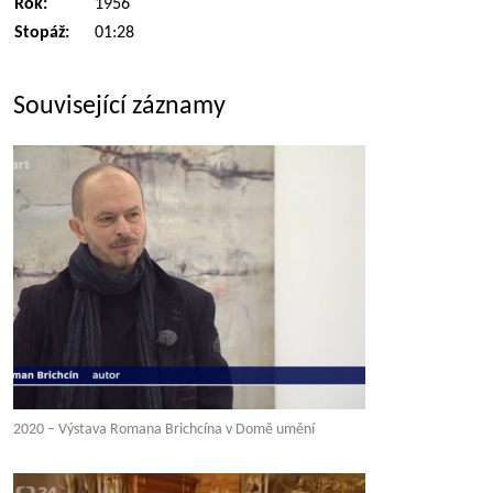
Rok:
1956
Stopáž:
01:28
Související záznamy
2020 – Výstava Romana Brichcína v Domě umění