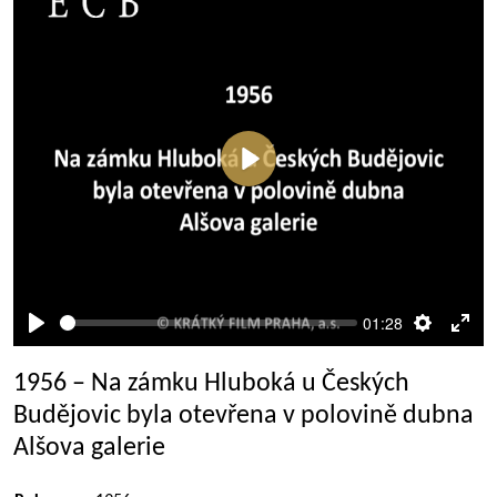
Přehrát
01:28
Přehrát
Nastaven
Rež
celé
1956 – Na zámku Hluboká u Českých
obra
Budějovic byla otevřena v polovině dubna
Alšova galerie