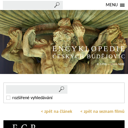
MENU
ENCYKLOPEDIE
ČESKÝCH BUDĚJOVIC
© 1998 — 2026 NEBE
rozšířené vyhledávání
< zpět na článek
< zpět na seznam filmů