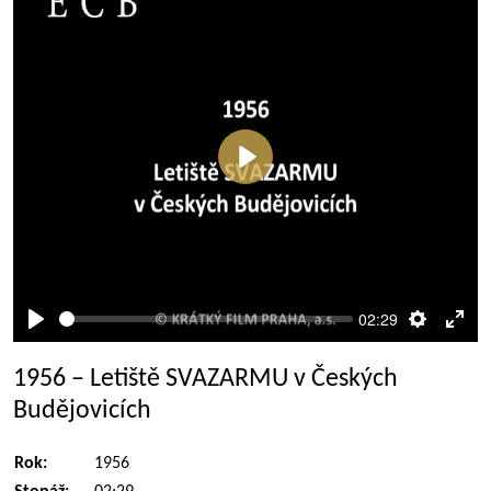
Přehrát
02:29
Přehrát
Nastaven
Rež
celé
1956 – Letiště SVAZARMU v Českých
obra
Budějovicích
Rok:
1956