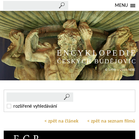
MENU
ENCYKLOPEDIE
ČESKÝCH BUDĚJOVIC
© 1998 — 2026 NEBE
rozšířené vyhledávání
< zpět na článek
< zpět na seznam filmů