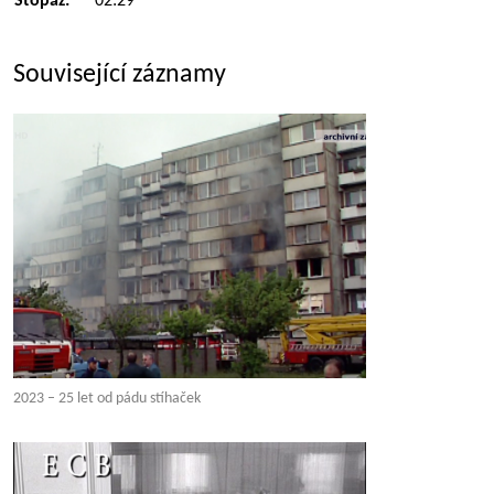
Stopáž:
02:29
Související záznamy
2023 – 25 let od pádu stíhaček