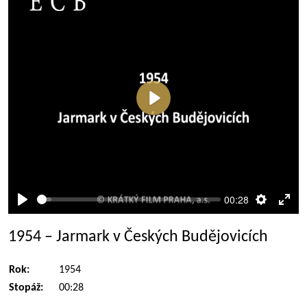
Přehrát
00:28
Přehrát
Nastaven
Rež
celé
1954 – Jarmark v Českých Budějovicích
obra
Rok:
1954
Stopáž:
00:28