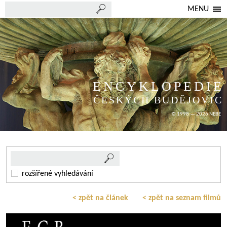
MENU
ENCYKLOPEDIE
ČESKÝCH BUDĚJOVIC
© 1998 — 2026 NEBE
rozšířené vyhledávání
< zpět na článek
< zpět na seznam filmů