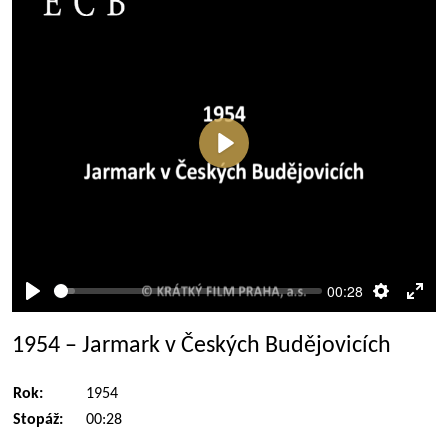
Přehrát
00:28
Přehrát
Nastaven
Rež
celé
1954 – Jarmark v Českých Budějovicích
obra
Rok:
1954
Stopáž:
00:28