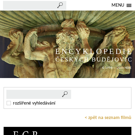
MENU
ENCYKLOPEDIE
ČESKÝCH BUDĚJOVIC
© 1998 — 2026 NEBE
rozšířené vyhledávání
< zpět na seznam filmů