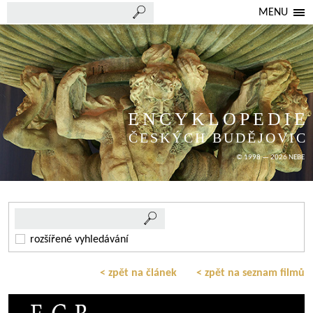
MENU
ENCYKLOPEDIE
ČESKÝCH BUDĚJOVIC
© 1998 — 2026 NEBE
rozšířené vyhledávání
< zpět na článek
< zpět na seznam filmů