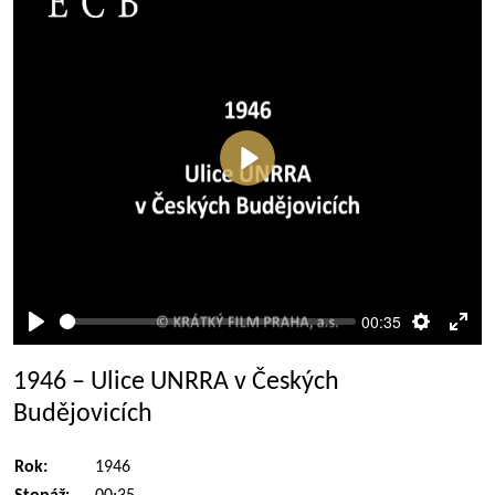
Přehrát
00:35
Přehrát
Nastaven
Rež
celé
1946 – Ulice UNRRA v Českých
obra
Budějovicích
Rok:
1946