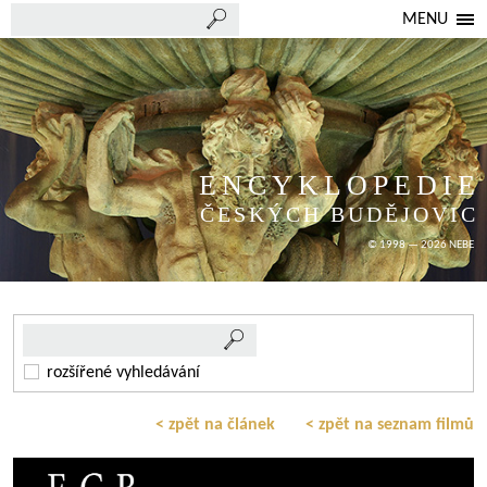
MENU
ENCYKLOPEDIE
ČESKÝCH BUDĚJOVIC
© 1998 — 2026 NEBE
rozšířené vyhledávání
< zpět na článek
< zpět na seznam filmů