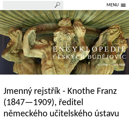
MENU
ENCYKLOPEDIE
ČESKÝCH BUDĚJOVIC
© 1998 — 2026 NEBE
Jmenný rejstřík - Knothe Franz
(1847—1909), ředitel
německého učitelského ústavu