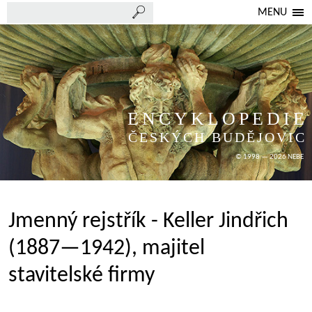
MENU
ENCYKLOPEDIE
ČESKÝCH BUDĚJOVIC
© 1998 — 2026 NEBE
Jmenný rejstřík - Keller Jindřich
(1887—1942), majitel
stavitelské firmy