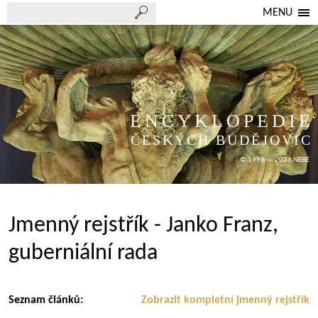
MENU
ENCYKLOPEDIE
ČESKÝCH BUDĚJOVIC
© 1998 — 2026 NEBE
Jmenný rejstřík - Janko Franz,
guberniální rada
Seznam článků:
Zobrazit kompletní jmenný rejstřík