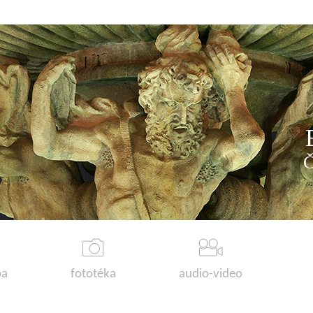
a
fototéka
audio-video