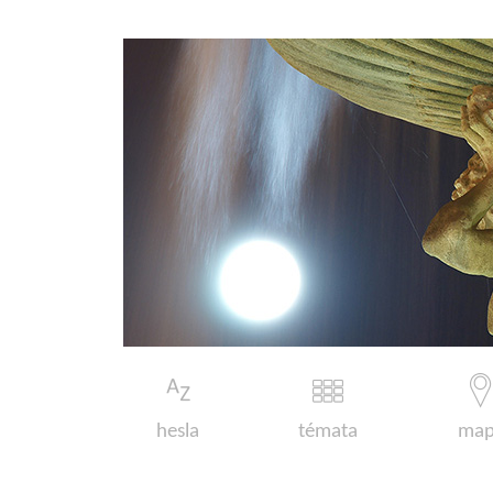
hesla
témata
map