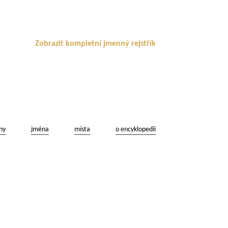
Zobrazit kompletní jmenný rejstřík
ny
jména
místa
o encyklopedii